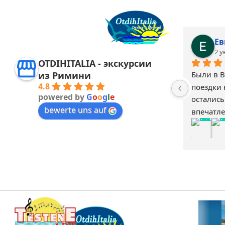
Kseniya V.
Ев
2 years ago
2 y
OTDIHITALIA - экскурсии
Все супер организовано, интересно! 
Были в В
из Римини
4.8
т 
Спасибо!
поездки 
powered by
G
o
o
g
l
e
л 
остались
bewerte uns auf
впечатле
сотрудни
но 