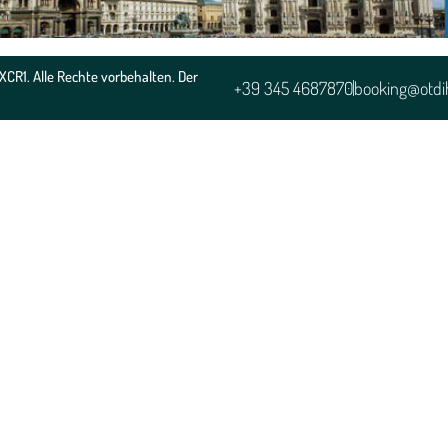
XCR1. Alle Rechte vorbehalten. Der
+39 345 4687870
booking@otdih