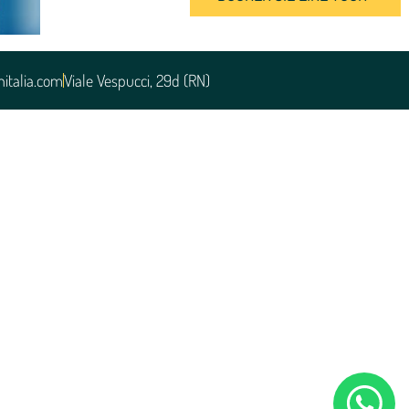
прекрасная, легкая в общении 
женщина, которую хочеться 
слушать.
italia.com
Viale Vespucci, 29d (RN)