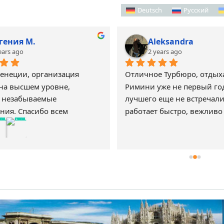
Deutsch
Русский
гения М.
Aleksandra
ears ago
2 years ago
енеции, организация 
Отличное Турбюро, отдыха
на высшем уровне, 
Римини уже не первый год
 незабываемые 
лучшего еще не встречали
ния. Спасибо всем 
работает быстро, вежливо 
кам .
на все вопросы, беспокоятс
наши удобства и комфорт, 
всегда можно поддерживат
соцсетях в любое время! О
командная работа, обязате
будем теперь обращаться 