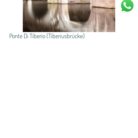
Ponte Di Tiberio (Tiberiusbrücke)
Der Bau der Tiberiusbrücke begann 14-21 n. Chr.,
während der Regierungszeit von Augustus, und wurde
während der Regierungszeit von Kaiser Tiberius
abgeschlossen. Die Brücke besteht aus fünf Bögen und
führt über den Fluss Marecchia.
Im Jahr 580 wurde sie fast vollständig zerstört, aber
unter der Herrschaft von Papst Innozenz XI. wurde sie
1680 wiederaufgebaut.