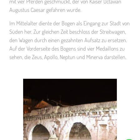
mit vier Pferden geschmückt, der von Kaiser Octavian
Augustus Caesar gefahren wurde.
Im Mittelalter diente der Bogen als Eingang zur Stadt von
Süden her. Zur gleichen Zeit beschloss der Streitwagen,
den Wagen durch einen gezahnten Aufsatz zu ersetzen.
Auf der Vorderseite des Bogens sind vier Medaillons zu
sehen, die Zeus, Apollo, Neptun und Minerva darstellen.