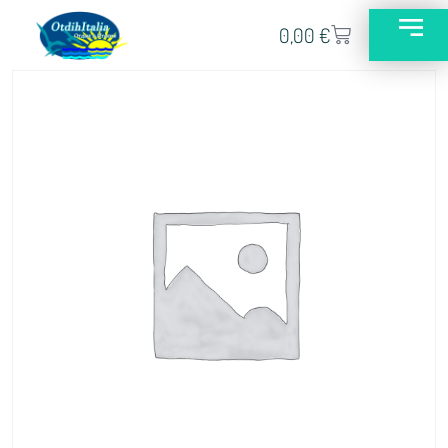
0,00
€