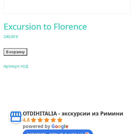
Excursion to Florence
240,00
€
В корзину
Артикул:
Н/Д
OTDIHITALIA - экскурсии из Римини
4.8
powered by
G
o
o
g
l
e