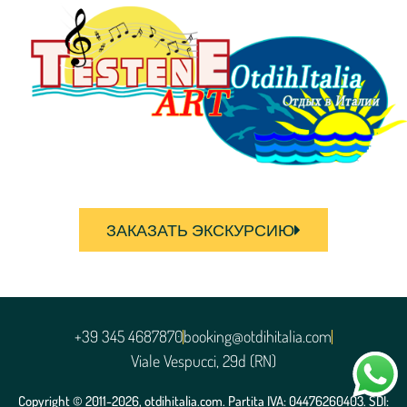
ЗАКАЗАТЬ ЭКСКУРСИЮ
+39 345 4687870
booking@otdihitalia.com
Viale Vespucci, 29d (RN)
Copyright © 2011-2026, otdihitalia.com. Partita IVA: 04476260403. SDI: