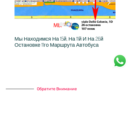
Мы Находимся На 15й, На 11й И На 26й
Остановке 11го Маршрута Автобуса
Обратите Внимание
Следующие Материалы:
Купить Мебель В Италии