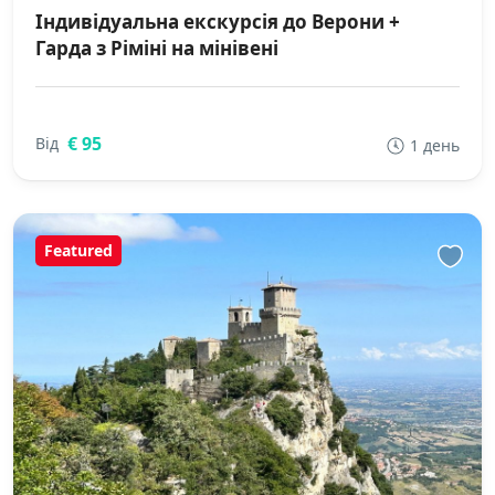
Індивідуальна екскурсія до Верони +
Гарда з Ріміні на мінівені
€ 95
Від
1 день
Featured