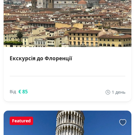
Екскурсія до Флоренції
€ 85
Від
1 день
Featured