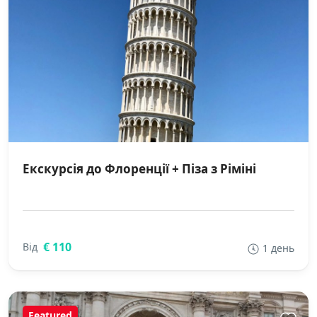
Екскурсія до Флоренції + Піза з Ріміні
€ 110
Від
1 день
Featured