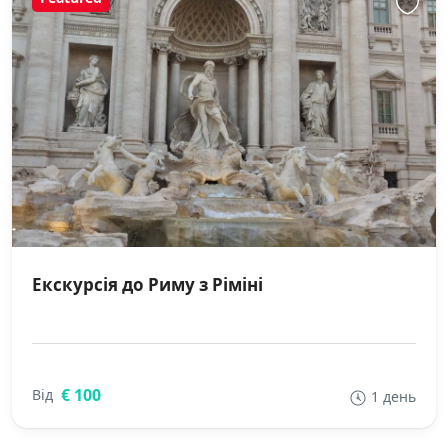
Екскурсія до Риму з Ріміні
€ 100
Від
1 день