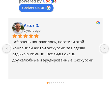
powered by
G
o
o
g
l
e
review us on
Artur D.
2 years ago
Всё очень понравилось, посетили этой 
компанией аж три экскурсии за неделю 
отдыха в Римини. Все гиды очень 
дружелюбные и эрудированные. Экскурсии 
не затянутые и охватывают действительно 
интересные достопримечательности. Всё что 
нужно и ничего лишнего, что могло бы 
создать скуку или душевный дискомфорт. 
Спасибо.