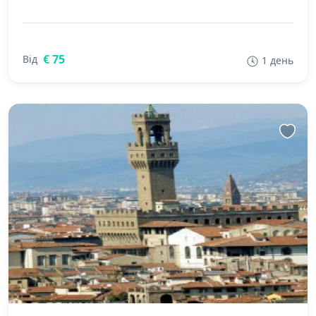
€ 75
Від
1 день