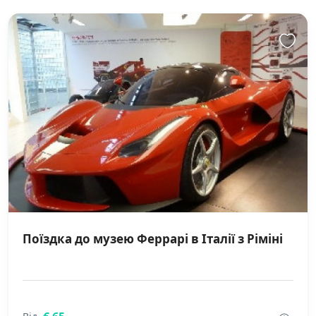
Поїздка до музею Феррарі в Італії з Ріміні