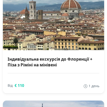
Індивідуальна екскурсія до Флоренції +
Піза з Ріміні на мінівені
€ 110
Від
1 день