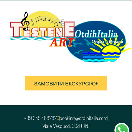
ЗАМОВИТИ ЕКСКУРСІЮ
+39 345 4687870
booking@otdihitalia.com
Viale Vespucci, 29d (RN)