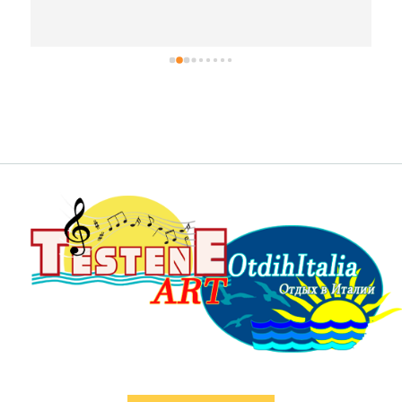
всем путешествовать с Otdihitalia!