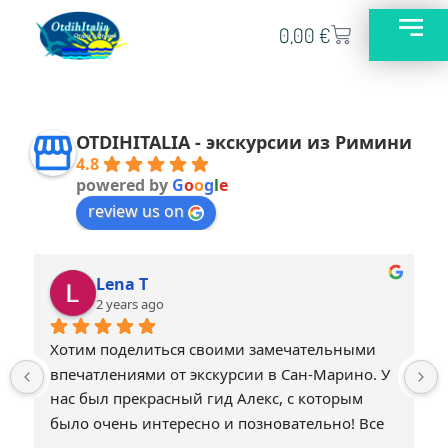
0,00
€
OTDIHITALIA - экскурсии из Римини
4.8
powered by
G
o
o
g
l
e
review us on
Lena T
2 years ago
Хотим поделиться своими замечательными 
впечатлениями от экскурсии в Сан-Марино. У 
нас был прекрасный гид Алекс, с которым 
было очень интересно и позновательно! Все 
было прекрасно организовано! Совемуем 