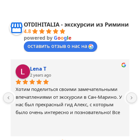
OTDIHITALIA - экскурсии из Римини
4.8
powered by
G
o
o
g
l
e
оставить отзыв о нас на
Lena T
2 years ago
Хотим поделиться своими замечательными 
впечатлениями от экскурсии в Сан-Марино. У 
нас был прекрасный гид Алекс, с которым 
было очень интересно и позновательно! Все 
было прекрасно организовано! Совемуем 
всем путешествовать с Otdihitalia!