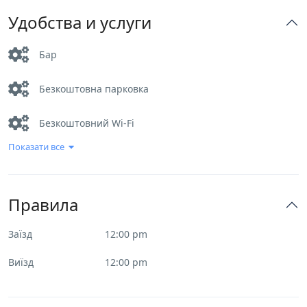
Удобства и услуги
Бар
Безкоштовна парковка
Безкоштовний Wi-Fi
Показати все
Доставка їжі та напоїв у номер
Дуже хороший сніданок
Правила
Зручності для гостей з обмеженими фізичними
Заїзд
12:00 pm
можливостями
Виїзд
12:00 pm
Номери для некурців