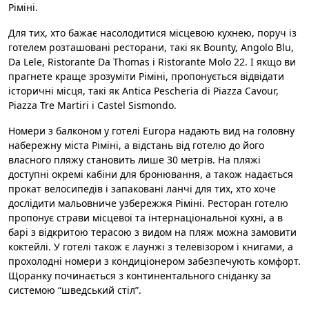
Ріміні.
Для тих, хто бажає насолодитися місцевою кухнею, поруч із
готелем розташовані ресторани, такі як Bounty, Angolo Blu,
Da Lele, Ristorante Da Thomas і Ristorante Molo 22. І якщо ви
прагнете краще зрозуміти Ріміні, пропонується відвідати
історичні місця, такі як Antica Pescheria di Piazza Cavour,
Piazza Tre Martiri і Castel Sismondo.
Номери з балконом у готелі Europa надають вид на головну
набережну міста Ріміні, а відстань від готелю до його
власного пляжу становить лише 30 метрів. На пляжі
доступні окремі кабіни для бронювання, а також надається
прокат велосипедів і запаковані ланчі для тих, хто хоче
дослідити мальовниче узбережжя Ріміні. Ресторан готелю
пропонує страви місцевої та інтернаціональної кухні, а в
барі з відкритою терасою з видом на пляж можна замовити
коктейлі. У готелі також є лаунжі з телевізором і книгами, а
прохолодні номери з кондиціонером забезпечують комфорт.
Щоранку починається з континентального сніданку за
системою “шведський стіл”.