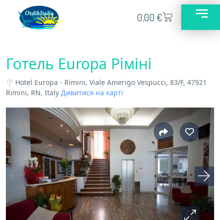
0,00
€
Готель Europa Ріміні
Hotel Europa - Rimini, Viale Amerigo Vespucci, 83/F, 47921
Rimini, RN, Italy
Дивитися на карті