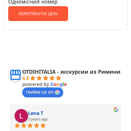
Одномісний номер
ПЕРЕГЛЯНУТИ ЦІНУ
OTDIHITALIA - экскурсии из Римини
4.8
powered by
G
o
o
g
l
e
review us on
Lena T
2 years ago