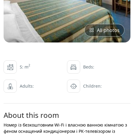
All photos
2
S: m
Beds:
Adults:
Children:
About this room
Номер із безкоштовним Wi-Fi і власною ванною кімнатою з
феном оснащений кондиціонером і РК-телевізором із