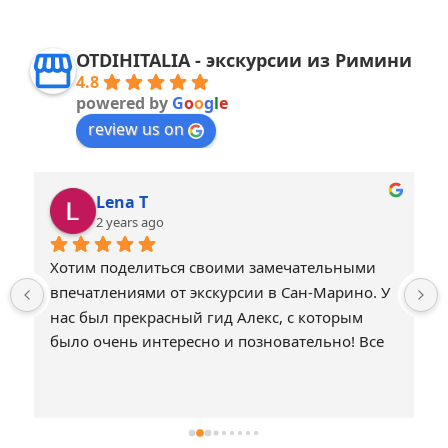
OTDIHITALIA - экскурсии из Римини
4.8
powered by
G
o
o
g
l
e
review us on
Lena T
2 years ago
Хотим поделиться своими замечательными 
впечатлениями от экскурсии в Сан-Марино. У 
нас был прекрасный гид Алекс, с которым 
было очень интересно и позновательно! Все 
было прекрасно организовано! Совемуем 
всем путешествовать с Otdihitalia!