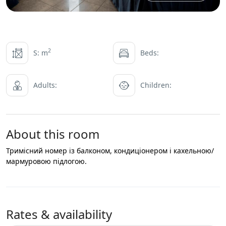
2
S: m
Beds:
Adults:
Children:
About this room
Тримісний номер із балконом, кондиціонером і кахельною/
мармуровою підлогою.
Rates & availability