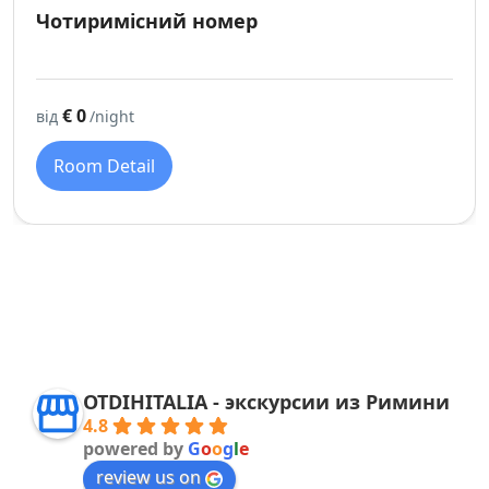
Чотиримісний номер
€ 0
від
/night
Room Detail
OTDIHITALIA - экскурсии из Римини
4.8
powered by
G
o
o
g
l
e
review us on