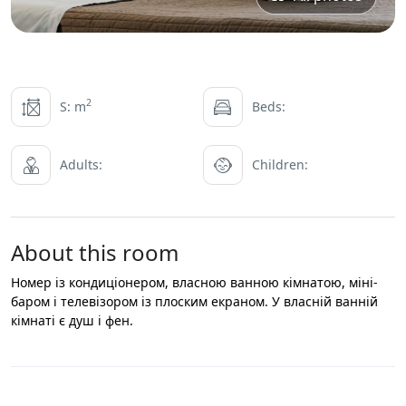
2
S: m
Beds:
Adults:
Children:
About this room
Номер із кондиціонером, власною ванною кімнатою, міні-
баром і телевізором із плоским екраном. У власній ванній
кімнаті є душ і фен.