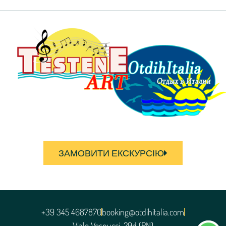
ЗАМОВИТИ ЕКСКУРСІЮ
+39 345 4687870
booking@otdihitalia.com
Viale Vespucci, 29d (RN)