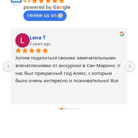
4.8
powered by
G
o
o
g
l
e
review us on
Lena T
2 years ago
Хотим поделиться своими замечательными 
впечатлениями от экскурсии в Сан-Марино. У 
нас был прекрасный гид Алекс, с которым 
было очень интересно и позновательно! Все 
было прекрасно организовано! Совемуем 
всем путешествовать с Otdihitalia!