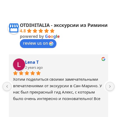
OTDIHITALIA - экскурсии из Римини
4.8
powered by
G
o
o
g
l
e
review us on
Lena T
2 years ago
Хотим поделиться своими замечательными 
впечатлениями от экскурсии в Сан-Марино. У 
нас был прекрасный гид Алекс, с которым 
было очень интересно и позновательно! Все 
было прекрасно организовано! Совемуем 
всем путешествовать с Otdihitalia!