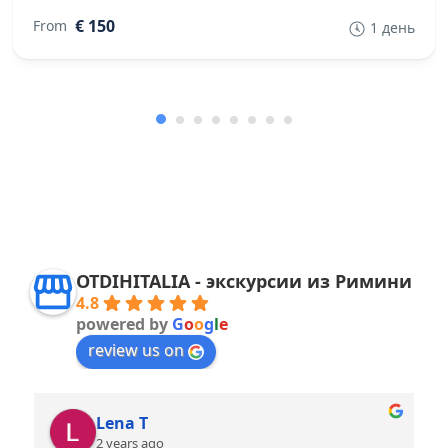
€ 150
From
1 день
OTDIHITALIA - экскурсии из Римини
4.8
powered by
G
o
o
g
l
e
review us on
Lena T
2 years ago