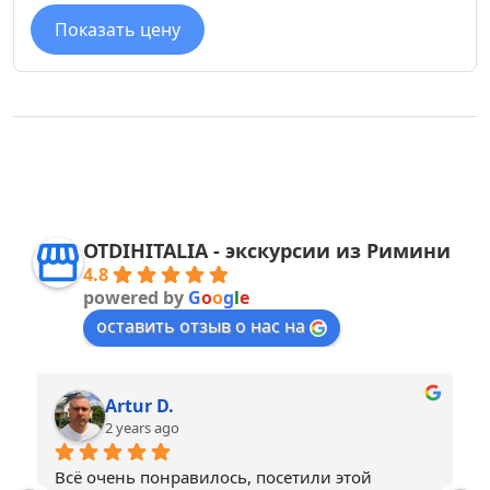
Показать цену
OTDIHITALIA - экскурсии из Римини
4.8
powered by
G
o
o
g
l
e
оставить отзыв о нас на
Artur D.
2 years ago
Всё очень понравилось, посетили этой 