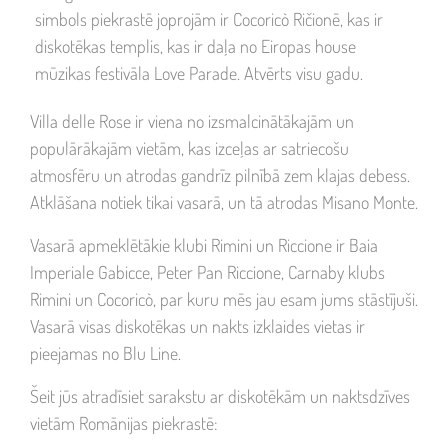
simbols piekrastē joprojām ir Cocoricò Ričionē, kas ir
diskotēkas templis, kas ir daļa no Eiropas house
mūzikas festivāla Love Parade. Atvērts visu gadu.
Villa delle Rose ir viena no izsmalcinātākajām un
populārākajām vietām, kas izceļas ar satriecošu
atmosfēru un atrodas gandrīz pilnībā zem klajas debess.
Atklāšana notiek tikai vasarā, un tā atrodas Misano Monte.
Vasarā apmeklētākie klubi Rimini un Riccione ir Baia
Imperiale Gabicce, Peter Pan Riccione, Carnaby klubs
Rimini un Cocoricò, par kuru mēs jau esam jums stāstījuši.
Vasarā visas diskotēkas un nakts izklaides vietas ir
pieejamas no Blu Line.
Šeit jūs atradīsiet sarakstu ar diskotēkām un naktsdzīves
vietām Romānijas piekrastē: