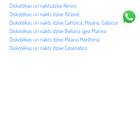
Diskotēkas un naktsdzīve Rimini
Diskotēkas un nakts dzīve Ričionē
Diskotēkas un nakts dzīve Cattolica, Misano, Gabicce
Diskotēkas un nakts dzīve Bellaria Igea Marina
Diskotēkas un nakts dzīve Milano Marittima
Diskotēkas un nakts dzīve Cesenatico
Diskotēkas un nakts dzīve Ravennā un Lidi Ravennati
Atlaides
Vasaras Carnaby Disco atlaižu kupons (to tikai jāizdrukā
un jāuzrāda pie ieejas).