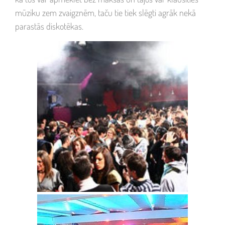
mūziku zem zvaigznēm, taču tie tiek slēgti agrāk nekā
parastās diskotēkas.