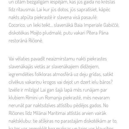
un citām bezgalīgām iespējām, kas jūs gaida no krēslas
līdz rītausmai. Lai kur jūs dotos, jūs sapratīsiet, kāpēc
nakts atpūta piekrastē ir slavena visā pasaulē:
Cocorico, un lieki teikt… slavenākā Baia Imperiale Gabiččē,
diskotēkas Moijto pludmalē, putu vakari Pītera Pāna
restorānā Ričionē.
Vai vēlaties pavadīt neaizmirstamu nakti piekrastes
slavenākajās vietās ar slavenākajiem dīdžejiem,
iegremdēties folkloras atmosfērā uz deju grīdas, satikt
cilvēkus vakariņu krogos vai dejot un dzert ielu bāros?
Izvēle ir milzīga! Lai gan šajā lapā mēs runājam par
klubiem Rimini un Romanja piekrastē, mēs nevaram
nerunāt par naktsdzīves attīstību pēdējos gados. No
Ričiones līdz Milānai Maritimai attīstās arvien vairāk
naktsklubu: tie atšķiras no parastajām diskotēkām ar to,
ka tos var apmeklēt bez maksas un tajos var klausīties