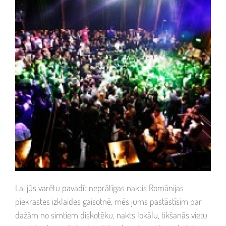
Lai jūs varētu pavadīt neprātīgas naktis Romānijas
piekrastes izklaides gaisotnē, mēs jums pastāstīsim par
dažām no simtiem diskotēku, nakts lokālu, tikšanās vietu