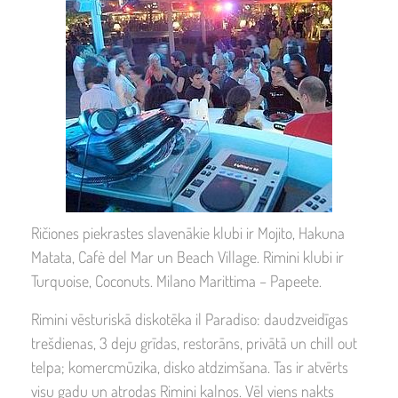
Ričiones piekrastes slavenākie klubi ir Mojito, Hakuna
Matata, Cafè del Mar un Beach Village. Rimini klubi ir
Turquoise, Coconuts. Milano Marittima – Papeete.
Rimini vēsturiskā diskotēka il Paradiso: daudzveidīgas
trešdienas, 3 deju grīdas, restorāns, privātā un chill out
telpa; komercmūzika, disko atdzimšana. Tas ir atvērts
visu gadu un atrodas Rimini kalnos. Vēl viens nakts