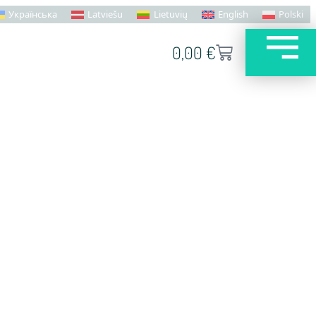
Українська
Latviešu
Lietuvių
English
Polski
0,00
€