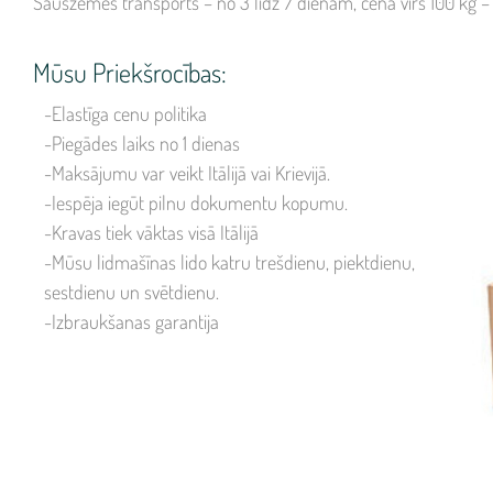
Sauszemes transports – no 3 līdz 7 dienām, cena virs 100 kg – 14
Mūsu Priekšrocības:
-Elastīga cenu politika
-Piegādes laiks no 1 dienas
-Maksājumu var veikt Itālijā vai Krievijā.
-Iespēja iegūt pilnu dokumentu kopumu.
-Kravas tiek vāktas visā Itālijā
-Mūsu lidmašīnas lido katru trešdienu, piektdienu,
sestdienu un svētdienu.
-Izbraukšanas garantija