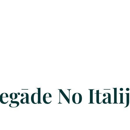
egāde No Itāli