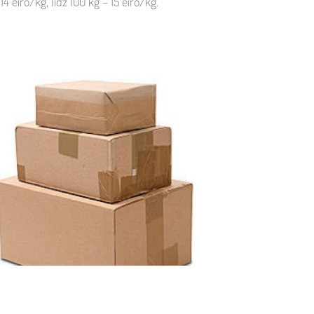
 eiro/kg, līdz 100 kg – 15 eiro/kg.