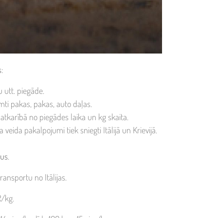
s
:
utt. piegāde.
mti pakas, pakas, auto daļas.
 atkarībā no piegādes laika un kg skaita.
veida pakalpojumi tiek sniegti Itālijā un Krievijā.
kus
.
ansportu no Itālijas.
R/kg.