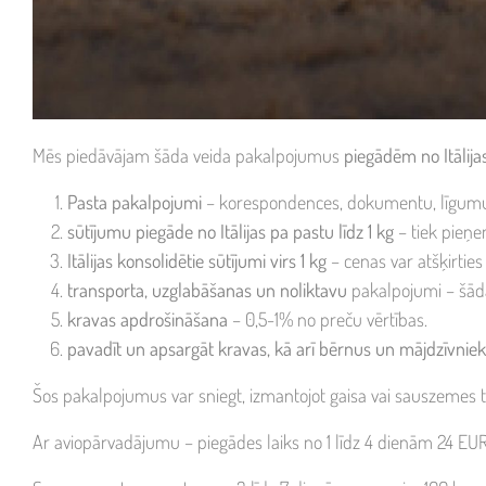
Mēs piedāvājam šāda veida pakalpojumus
piegādēm no Itālija
Pasta pakalpojumi
– korespondences, dokumentu, līgumu 
sūtījumu piegāde no Itālijas pa pastu
līdz 1 kg
– tiek pieņe
Itālijas konsolidētie sūtījumi virs 1 kg
– cenas var atšķirties
transporta, uzglabāšanas un noliktavu
pakalpojumi – šāda 
kravas apdrošināšana
– 0,5-1% no preču vērtības.
pavadīt un apsargāt kravas, kā arī bērnus un mājdzīvnie
Šos pakalpojumus var sniegt, izmantojot gaisa vai sauszemes tr
Ar aviopārvadājumu – piegādes laiks no 1 līdz 4 dienām 24 EU