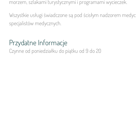
morzem, szlakami turystycznymi i programami wycieczek.
Wszystkie usługi świadczone są pod ścisłym nadzorem medyc
specjalistów medycznych.
Przydatne Informacje
Czynne od poniedziałku do piątku od 9 do 20
Sobota od 9 do 7 wieczorem.
Cena biletu całodniowego: 25 euro (+ 7 euro opcjonalnie za leż
i klapki)
adres: Riminiterme viale Principe di Piemonte, 56 –
34. przystanek linii autobusowej nr 11.