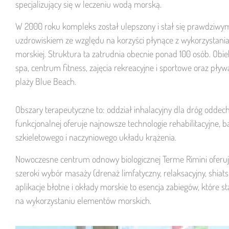
specjalizujący się w leczeniu wodą morską.
W 2000 roku kompleks został ulepszony i stał się prawdziwy
uzdrowiskiem ze względu na korzyści płynące z wykorzystani
morskiej. Struktura ta zatrudnia obecnie ponad 100 osób. Obie
spa, centrum fitness, zajęcia rekreacyjne i sportowe oraz pływ
plaży Blue Beach.
Obszary terapeutyczne to: oddział inhalacyjny dla dróg oddec
funkcjonalnej oferuje najnowsze technologie rehabilitacyjne,
szkieletowego i naczyniowego układu krążenia.
Nowoczesne centrum odnowy biologicznej Terme Rimini oferuje l
szeroki wybór masaży (drenaż limfatyczny, relaksacyjny, shiatsu
aplikacje błotne i okłady morskie to esencja zabiegów, które s
na wykorzystaniu elementów morskich.