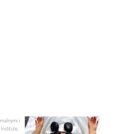
rmalnymi i
nstitute,