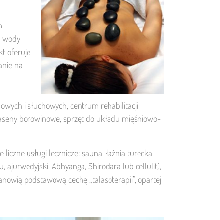
m
a wody
kt oferuje
anie na
howych i słuchowych, centrum rehabilitacji
 baseny borowinowe, sprzęt do układu mięśniowo-
iczne usługi lecznicze: sauna, łaźnia turecka,
, ajurwedyjski, Abhyanga, Shirodara lub cellulit),
tanowią podstawową cechę „talasoterapii”, opartej