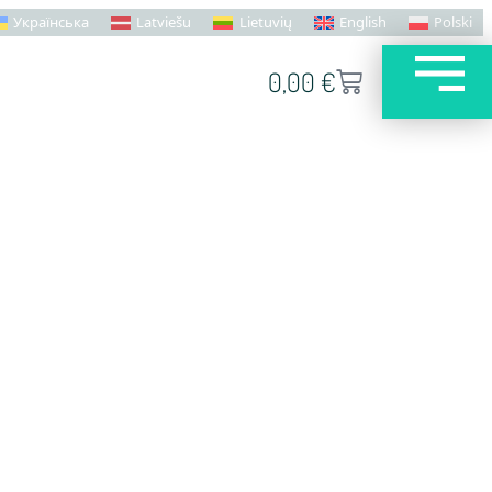
Українська
Latviešu
Lietuvių
English
Polski
0,00
€