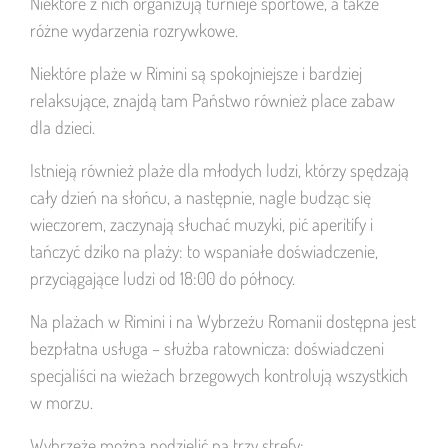
Niektóre z nich organizują turnieje sportowe, a także
różne wydarzenia rozrywkowe.
Niektóre plaże w Rimini są spokojniejsze i bardziej
relaksujące, znajdą tam Państwo również place zabaw
dla dzieci.
Istnieją również plaże dla młodych ludzi, którzy spędzają
cały dzień na słońcu, a następnie, nagle budząc się
wieczorem, zaczynają słuchać muzyki, pić aperitify i
tańczyć dziko na plaży: to wspaniałe doświadczenie,
przyciągające ludzi od 18:00 do północy.
Na plażach w Rimini i na Wybrzeżu Romanii dostępna jest
bezpłatna usługa – służba ratownicza: doświadczeni
specjaliści na wieżach brzegowych kontrolują wszystkich
w morzu.
Wybrzeże można podzielić na trzy strefy: