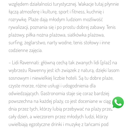
względem działalności turystycznej. Wakacje tutaj płynnie
łączą atmosferę i kulturę, sport i fitness, kuchnię i
rozrywkę. Plaże dają młodym ludziom możliwość
rywalizacji, poznania się i po prostu dobrej zabawy. Tenis
plażowy, piłka nożna plażowa, siatkówka plażowa,
surfing, żeglarstwo, narty wodne, tenis stołowy i inne
codzienne zajęcia.
– Lidi Ravennati: główną cechą tak zwanych lidi [plaż] na
wybrzeżu Rawenny jest ich związek z naturą, dzięki lasom
sosnowym i niewielkiej liczbie hoteli. Są tu dobre plaże,
czyste morze, różne usługi i udogodnienia dla
odwiedzających. Gastronomia staje się coraz bardziej
powszechna na każdej plaży, co jest doceniane w ciągu
dnia przez tych, którzy lubią przebywać na plaży przez
cały dzień, a wieczorem przez młodych ludzi, którzy
uwielbiają egzotyczne drinki i muzykę z tańcami pod