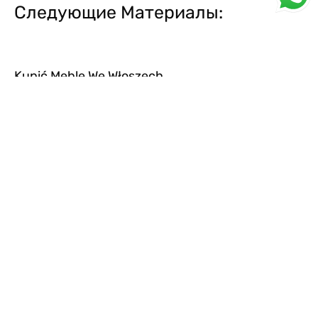
Следующие Материалы:
Kupić Meble We Włoszech
Na Futro W Rimini
Oferty Specjalne
Włochy W Miniaturze