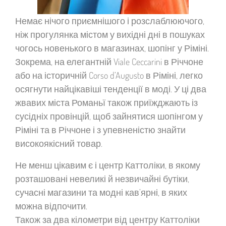
Немає нічого приємнішого і розслаблюючого,
ніж прогулянка містом у вихідні дні в пошуках
чогось новенького в магазинах, шопінг у Ріміні.
Зокрема, на елегантній Viale Ceccarini в Річчоне
або на історичній Corso d’Augusto в Ріміні, легко
осягнути найцікавіші тенденції в моді. У ці два
жвавих міста Романьї також приїжджають із
сусідніх провінцій, щоб зайнятися шопінгом у
Ріміні та в Річчоне і з упевненістю знайти
високоякісний товар.
Не менш цікавим є і центр Каттоліки, в якому
розташовані невеликі й незвичайні бутіки,
сучасні магазини та модні кав’ярні, в яких
можна відпочити.
Також за два кілометри від центру Каттоліки