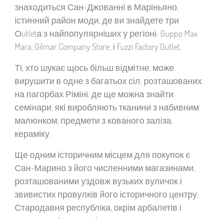
знаходиться Сан-Джованні в Маріньяно,
істинний район моди, де ви знайдете три
Оutletа з найпопулярніших у регіоні: Guppo Max
Mara, Gilmar Company Store, і Fuzzi Factory Outlet.
Ті, хто шукає щось більш відмітне, може
вирушити в одне з багатьох сіл, розташованих
на пагорбах Ріміні, де ще можна знайти
семінари, які виробляють тканини з набивним
малюнком, предмети з кованого заліза,
кераміку.
Ще одним історичним місцем для покупок є
Сан-Марино з його численними магазинами,
розташованими уздовж вузьких вуличок і
звивистих провулків його історичного центру.
Стародавня республіка, окрім арбалетів і