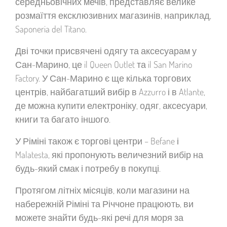
середньовічних мечів, представляє велике
розмаїття ексклюзивних магазинів, наприклад,
Saponeria del Titano.
Дві точки присвячені одягу та аксесуарам у
Сан-Марино, це il Queen Outlet та il San Marino
Factory. У Сан-Марино є ще кілька торгових
центрів, найбагатший вибір в Azzurro і в Atlante,
де можна купити електроніку, одяг, аксесуари,
книги та багато іншого.
У Ріміні також є торгові центри – Befane і
Malatesta, які пропонують величезний вибір на
будь-який смак і потребу в покупці.
Протягом літніх місяців, коли магазини на
набережній Ріміні та Річчоне працюють, ви
можете знайти будь-які речі для моря за