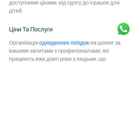
доступними цінами, від одягу до іграшок для
дітей.
Ціни Та Послуги
Організація
одноденних поїздок
на шопінг за
вашими запитами з професіоналами, які
працюють вже довгі роки з людьми, що
приїжджають за якісним товаром. Шопінг по
складах, шопінг у величезні аутлети та в інші
місця, куди б ви самі колись не потрапили.
Детальніша інформація про ціни та послуги за
телефоном:
+39 3454687870
подивитися головну:
екскурсії з Ріміні