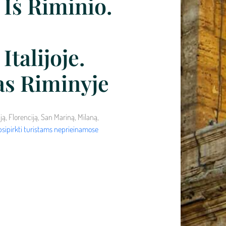
 Iš Riminio.
Italijoje.
as Riminyje
ą, Florenciją, San Mariną, Milaną,
psipirkti turistams neprieinamose