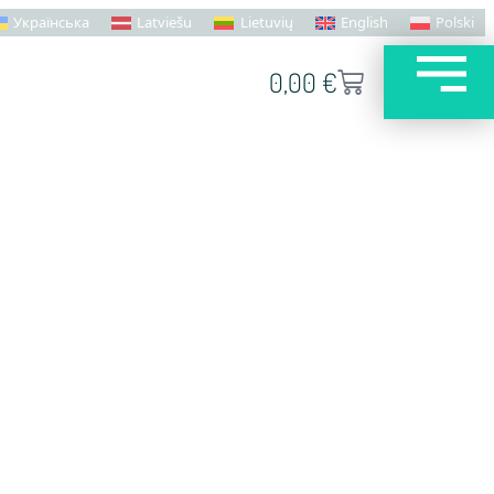
Українська
Latviešu
Lietuvių
English
Polski
0,00
€