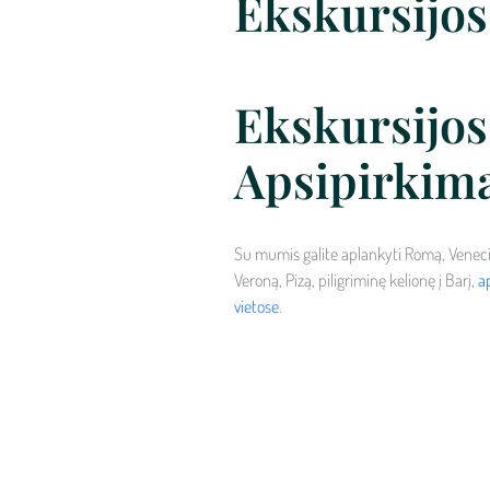
Ekskursijos
Ekskursijos 
Apsipirkim
Su mumis galite aplankyti Romą, Venecij
Veroną, Pizą, piligriminę kelionę į Barį,
a
vietose
.