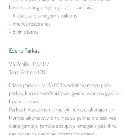
baseinas, daug vietų su gultais ir skėčiais)
– Klubas su pramogomis vaikams
– Įmonės restoranas
– Bikinio baras
Edeno Parkas
Via Popilia, 345/347
Torre Pedrera (RN)
Edeno parkas – tai 35 000 kvadratinių metrų ploto
parkas, kuriame visiškai laisvai gyvena vandens gyvūnai,
fazanai ir povai.
Parkas tinka šeimoms, mokyklinėms ekskursijoms ir
trumpalaikėms išvykoms, nes čia galima praleisti visą
dieną gamtoje, gamtos apsuptyje, smagiai ir pažintinai,
nes parke yra daugybė informacinių stendų.