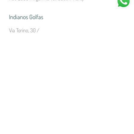
Indianos Golfas
Via Torino, 30 /
47838 Riccione
„Indiana Golf” yra didžiausias Italijoje teminis nuotykių
golfo aikštynas.
Jis įsikūręs visai šalia jūros, netoli Termės, už akmenuko
nuo Ričonės 35 numeriu pažymėto paplūdimio.
Jūsų laukia 2 aikštynai po 18 duobučių kiekviename 7 000
kvadratinių metrų plote tarp uolų ir krioklių, pakilimų ir
nusileidimų, ežerų ir tiltų.
Rivergreen Golf
Lungomare Tintori, 3/m