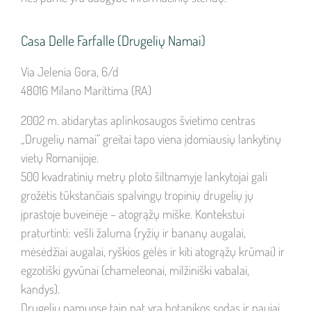
Casa Delle Farfalle (Drugelių Namai)
Via Jelenia Gora, 6/d
48016 Milano Marittima (RA)
2002 m. atidarytas aplinkosaugos švietimo centras
„Drugelių namai” greitai tapo viena įdomiausių lankytinų
vietų Romanijoje.
500 kvadratinių metrų ploto šiltnamyje lankytojai gali
grožėtis tūkstančiais spalvingų tropinių drugelių jų
įprastoje buveinėje – atogrąžų miške. Kontekstui
praturtinti: vešli žaluma (ryžių ir bananų augalai,
mėsėdžiai augalai, ryškios gėlės ir kiti atogrąžų krūmai) ir
egzotiški gyvūnai (chameleonai, milžiniški vabalai,
kandys).
Drugelių namuose taip pat yra botanikos sodas ir naujai