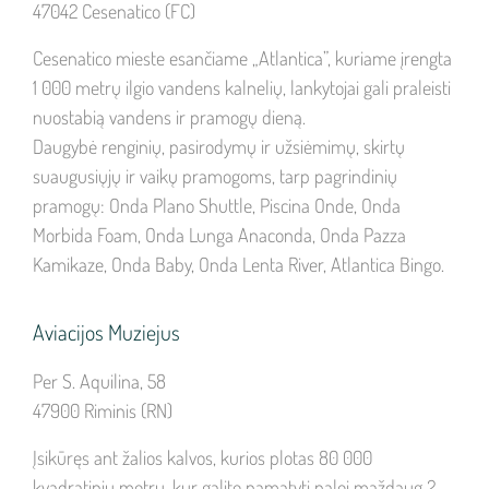
47042 Cesenatico (FC)
Cesenatico mieste esančiame „Atlantica”, kuriame įrengta
1 000 metrų ilgio vandens kalnelių, lankytojai gali praleisti
nuostabią vandens ir pramogų dieną.
Daugybė renginių, pasirodymų ir užsiėmimų, skirtų
suaugusiųjų ir vaikų pramogoms, tarp pagrindinių
pramogų: Onda Plano Shuttle, Piscina Onde, Onda
Morbida Foam, Onda Lunga Anaconda, Onda Pazza
Kamikaze, Onda Baby, Onda Lenta River, Atlantica Bingo.
Aviacijos Muziejus
Per S. Aquilina, 58
47900 Riminis (RN)
Įsikūręs ant žalios kalvos, kurios plotas 80 000
kvadratinių metrų, kur galite pamatyti palei maždaug 2