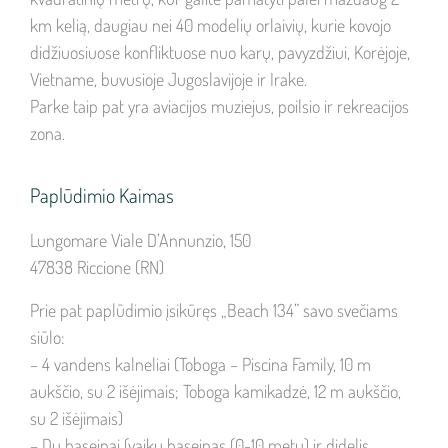
km kelią, daugiau nei 40 modelių orlaivių, kurie kovojo
didžiuosiuose konfliktuose nuo karų, pavyzdžiui, Korėjoje,
Vietname, buvusioje Jugoslavijoje ir Irake.
Parke taip pat yra aviacijos muziejus, poilsio ir rekreacijos
zona.
Paplūdimio Kaimas
Lungomare Viale D’Annunzio, 150
47838 Riccione (RN)
Prie pat paplūdimio įsikūręs „Beach 134” savo svečiams
siūlo:
– 4 vandens kalneliai (Toboga – Piscina Family, 10 m
aukščio, su 2 išėjimais; Toboga kamikadzė, 12 m aukščio,
su 2 išėjimais)
– Du baseinai (vaikų baseinas (0-10 metų) ir didelis