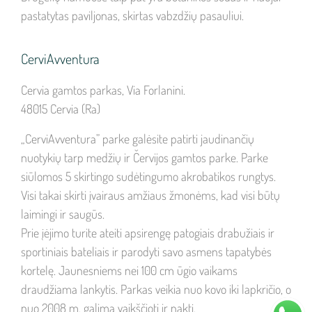
pastatytas paviljonas, skirtas vabzdžių pasauliui.
CerviAvventura
Cervia gamtos parkas, Via Forlanini.
48015 Cervia (Ra)
„CerviAvventura” parke galėsite patirti jaudinančių
nuotykių tarp medžių ir Červijos gamtos parke. Parke
siūlomos 5 skirtingo sudėtingumo akrobatikos rungtys.
Visi takai skirti įvairaus amžiaus žmonėms, kad visi būtų
laimingi ir saugūs.
Prie įėjimo turite ateiti apsirengę patogiais drabužiais ir
sportiniais bateliais ir parodyti savo asmens tapatybės
kortelę. Jaunesniems nei 100 cm ūgio vaikams
draudžiama lankytis. Parkas veikia nuo kovo iki lapkričio, o
nuo 2008 m. galima vaikščioti ir naktį.