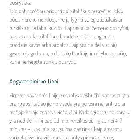
pusryčiais.
Taip pat norėčiau pridurti apie itališkus pusryčius: jokiu
būdu nerekomenduojame jų lyginti su egiptietiškais ar
turkiškais, jie labai kuklūs. Paprastai tai žemyno pusryčiai,
kuriuos sudaro itališkos bandelės, sūris, uogienė ir
puodelis kavos arba arbatos. Taip yra ne dėl vietinių
gyventojų godumo, o dėl italų tradicijų ir mitybos įpročių,
kurie nemėgsta sunkių pusryčių.
Apgyvendinimo Tipai
Pirmoje pakrantės linijoje esantys viešbučiai paprastai yra
brangiausi, tačiau jie ne visada yra geresni nei antroje ar
trečioje linijoje esantys viešbučiai. Kadangi atstumai tarp jų
yra nedideli – iki paplūdimio nereikės eiti ilgiau nei 4-7
minutes – juos taip pat galima pasirinkti kaip atostogų
variantą. Vasarą viešbučiai, esantys pirmoje linijoje,