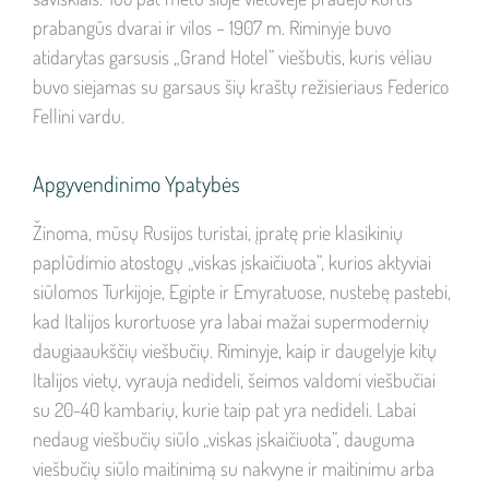
prabangūs dvarai ir vilos – 1907 m. Riminyje buvo
atidarytas garsusis „Grand Hotel” viešbutis, kuris vėliau
buvo siejamas su garsaus šių kraštų režisieriaus Federico
Fellini vardu.
Apgyvendinimo Ypatybės
Žinoma, mūsų Rusijos turistai, įpratę prie klasikinių
paplūdimio atostogų „viskas įskaičiuota”, kurios aktyviai
siūlomos Turkijoje, Egipte ir Emyratuose, nustebę pastebi,
kad Italijos kurortuose yra labai mažai supermodernių
daugiaaukščių viešbučių. Riminyje, kaip ir daugelyje kitų
Italijos vietų, vyrauja nedideli, šeimos valdomi viešbučiai
su 20-40 kambarių, kurie taip pat yra nedideli. Labai
nedaug viešbučių siūlo „viskas įskaičiuota”, dauguma
viešbučių siūlo maitinimą su nakvyne ir maitinimu arba