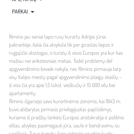
PARKAI
Riminis jau seniai tapo rusų kurortu Adrijos jūros
pakrantėje, italai čia atvyksta tik per įprastas liepos ir
rugpjūčio atostogas, o turistų iš visos Europos yra kur kas
mažiau nei ankstesniais metais. Todėl problemų dėl
apgyvendinimo beveik nekyla, nes Riminis pirmauja tarp
visų Italijos miestų pagal apgyvendinimo įstaigų skaičių –
iš viso čia yra apie 1,5 tūkst. viešbučių ir 15 000 vilų bei
apartamentų.
Riminis išgarsėjo savo kurortinėmis zonomis, kai 1843 m.
buvo atidarytas pirmasis privilegijuotas paplūdimys,
kuriame iš pradžių lankėsi Europos aristokratija ir politinis
elitas, atvykęs pasimėgauti jūra, saule ir bendravimu su
saviškiais. Tuo pat metu šioje vietovėje pradėjo kurtis