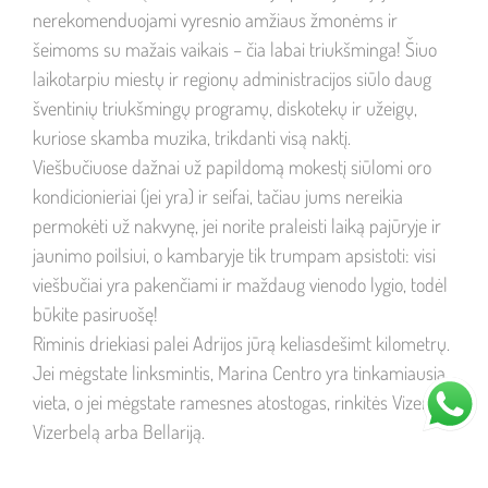
nerekomenduojami vyresnio amžiaus žmonėms ir
šeimoms su mažais vaikais – čia labai triukšminga! Šiuo
laikotarpiu miestų ir regionų administracijos siūlo daug
šventinių triukšmingų programų, diskotekų ir užeigų,
kuriose skamba muzika, trikdanti visą naktį.
Viešbučiuose dažnai už papildomą mokestį siūlomi oro
kondicionieriai (jei yra) ir seifai, tačiau jums nereikia
permokėti už nakvynę, jei norite praleisti laiką pajūryje ir
jaunimo poilsiui, o kambaryje tik trumpam apsistoti: visi
viešbučiai yra pakenčiami ir maždaug vienodo lygio, todėl
būkite pasiruošę!
Riminis driekiasi palei Adrijos jūrą keliasdešimt kilometrų.
Jei mėgstate linksmintis, Marina Centro yra tinkamiausia
vieta, o jei mėgstate ramesnes atostogas, rinkitės Vizerbą,
Vizerbelą arba Bellariją.